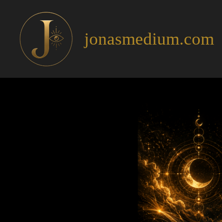
Gå
til
hovedinnhold
jonasmedium.com