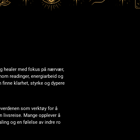
og healer med fokus på nærvær,
ennom readinger, energiarbeid og
n finne klarhet, styrke og dypere
deverdenen som verktøy for å
in livsreise. Mange opplever å
ing og en følelse av indre ro