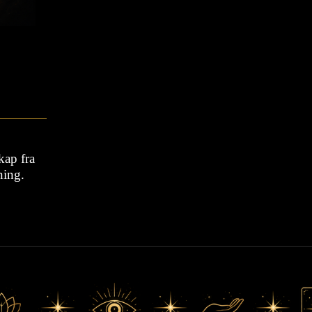
kap fra
ning.